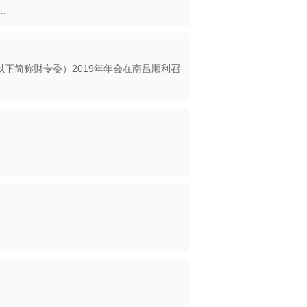
（奖惩）工作委员会在南昌召开了惩戒 ...
以下简称财专委）2019年年会在南昌顺利召