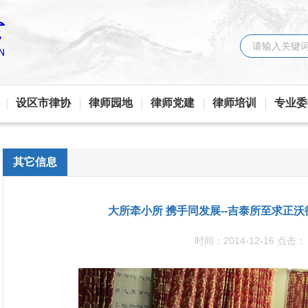
设区市律协
律师园地
律师党建
律师培训
专业委
其它信息
大所牵小所 携手同发展--吉泰所至求正
时间：2014-12-16
点击：